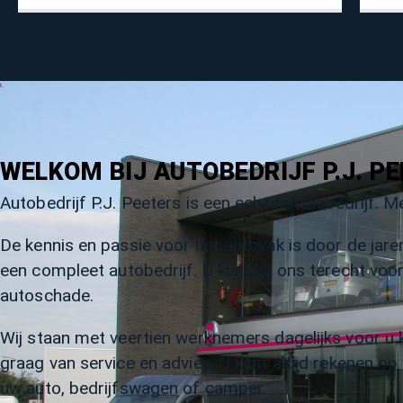
WELKOM BIJ AUTOBEDRIJF P.J. P
Autobedrijf P.J. Peeters is een echt familiebedrijf. M
De kennis en passie voor het autovak is door de jare
een compleet autobedrijf. U kunt bij ons terecht vo
autoschade.
Wij staan met veertien werknemers dagelijks voor u 
graag van service en advies. U kunt altijd rekenen o
uw auto, bedrijfswagen of camper.