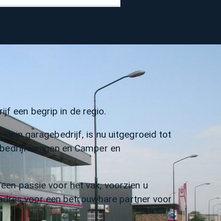
ijf een begrip in de regio.
lein garagebedrijf, is nu uitgegroeid tot
, bedrijfswagen en Camper en
een passie voor het vak, voorzien u
e adres voor een betrouwbare partner voor