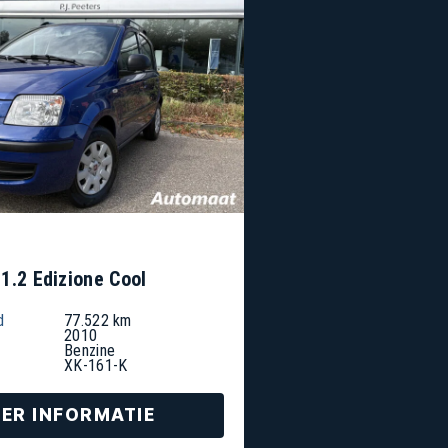
1.2 Edizione Cool
d
77.522 km
2010
Benzine
XK-161-K
ER INFORMATIE