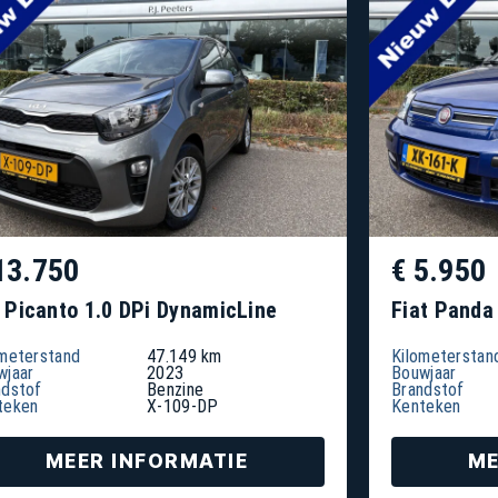
13.750
€ 5.950
 Picanto 1.0 DPi DynamicLine
Fiat Panda 
ometerstand
47.149 km
Kilometerstan
wjaar
2023
Bouwjaar
ndstof
Benzine
Brandstof
teken
X-109-DP
Kenteken
MEER INFORMATIE
ME