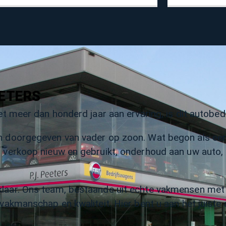
EETERS
et meer dan honderd jaar aan ervaring, is dit autobedr
n doorgegeven van vader op zoon. Wat begon als een k
or verkoop nieuw en gebruikt, onderhoud aan uw auto
klaar. Ons team, bestaande uit echte vakmensen met 
p vakmanschap en kwaliteit. Hier bent u aan het juist